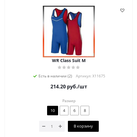
WR Class Suit M
Есть в наличии (2)
Артикул: X11675
214.20
руб.
/шт
Размер
10
4
6
8
В корзину