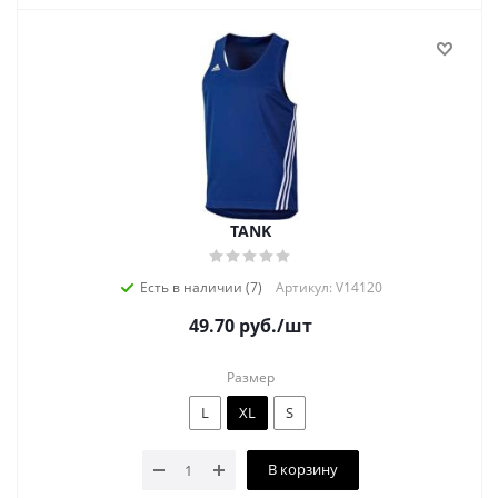
TANK
Есть в наличии (7)
Артикул: V14120
49.70
руб.
/шт
Размер
L
XL
S
В корзину