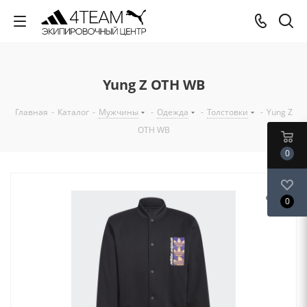
Yung Z OTH WB
Главная
-
Каталог
-
Мужчины
-
Одежда
-
Толстовки
-
Yung Z
OTH WB
0
0