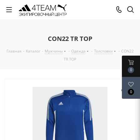
CON22 TR TOP
Главная
-
Каталог
-
Мужчины
-
Одежда
-
Толстовки
-
CON22
TR TOP
0
0