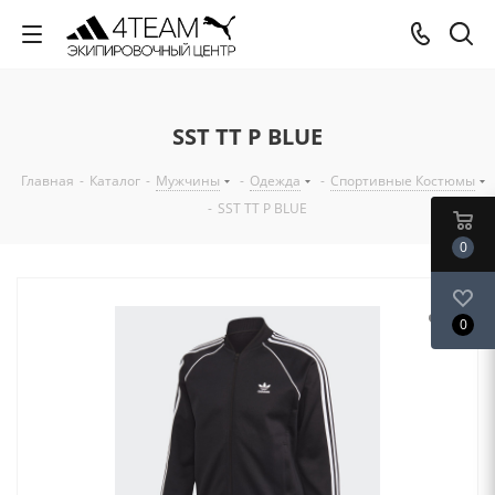
SST TT P BLUE
Главная
-
Каталог
-
Мужчины
-
Одежда
-
Спортивные Костюмы
-
SST TT P BLUE
0
0