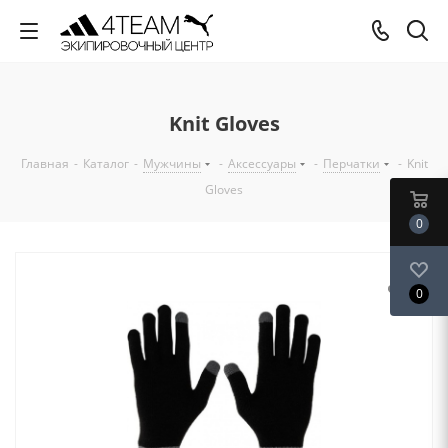
Knit Gloves
Главная
-
Каталог
-
Мужчины
-
Аксессуары
-
Перчатки
-
Knit
Gloves
0
0