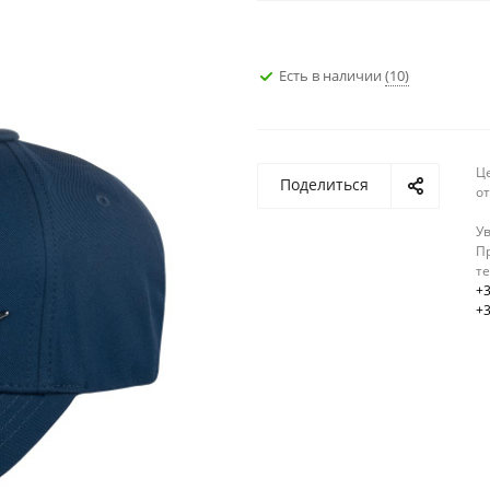
Есть в наличии
(10)
Ц
Поделиться
о
У
Пр
т
+3
+3