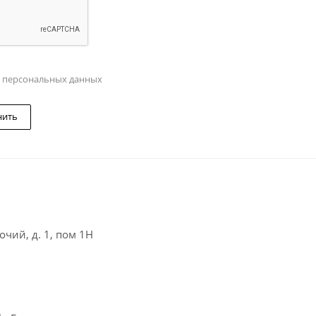
у персональных данных
нить
чий, д. 1, пом 1Н