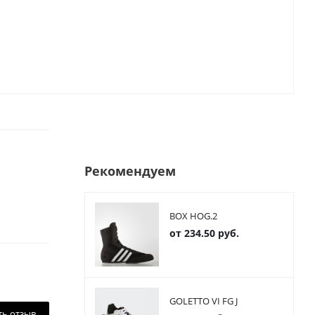
Рекомендуем
BOX HOG.2
от
234.50 руб.
GOLETTO VI FG J
ть отзыв