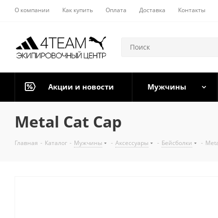
О компании
Как купить
Оплата
Доставка
Контакты
Акции и новости
Мужчины
Metal Cat Cap
Главная
-
Каталог
-
Мужчины
-
Аксессуары
-
Бейсболки
-
Meta